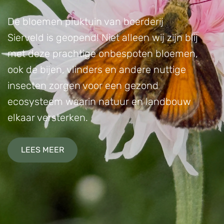
De bloemen pluktuin van boerderij
Sierveld is geopend! Niet alleen wij zijn blij
met deze prachtige onbespoten bloemen,
ook de bijen, vlinders en andere nuttige
insecten zorgen voor een gezond
ecosysteem waarin natuur en landbouw
elkaar versterken.
LEES MEER