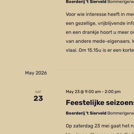
Boerderij 't Sierveld
Bommerigerwe
Voor wie interesse heeft in m
een gezellige, vrijblijvende i
en een drankje hoort u meer o
van andere mede-eigenaars. We
vlaai. Om 15.15u is er een kort
May 2026
May 23 @ 9:00 am
-
2:00 pm
SAT
23
Feestelijke seizoe
Boerderij 't Sierveld
Bommerigerwe
Op zaterdag 23 mei gaat het n