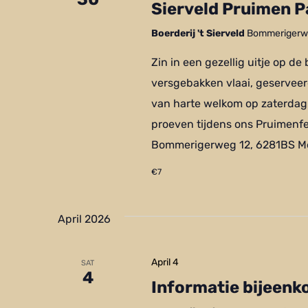
Sierveld Pruimen P
Boerderij 't Sierveld
Bommerigerwe
Zin in een gezellig uitje op de
versgebakken vlaai, geserveer
van harte welkom op zaterdag
proeven tijdens ons Pruimenfees
Bommerigerweg 12, 6281BS Me
€7
April 2026
April 4
SAT
4
Informatie bijeen