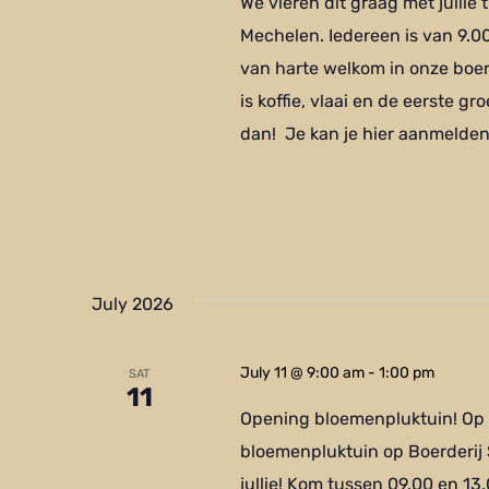
We vieren dit graag met jullie 
Mechelen. Iedereen is van 9.0
van harte welkom in onze boerd
is koffie, vlaai en de eerste
dan! Je kan je hier aanmelden
July 2026
July 11 @ 9:00 am
-
1:00 pm
SAT
11
Opening bloemenpluktuin! Op z
bloemenpluktuin op Boerderij 
jullie! Kom tussen 09.00 en 13