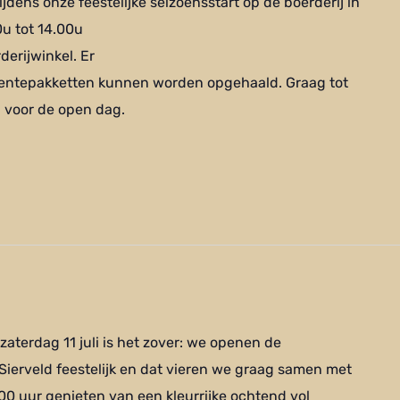
tijdens onze feestelijke seizoensstart op de boerderij in
0u tot 14.00u
erijwinkel. Er
 groentepakketten kunnen worden opgehaald. Graag tot
 voor de open dag.
aterdag 11 juli is het zover: we openen de
Sierveld feestelijk en dat vieren we graag samen met
.00 uur genieten van een kleurrijke ochtend vol