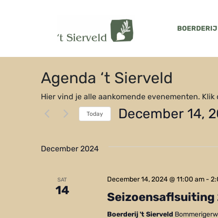
BOERDERIJ
Agenda ‘t Sierveld
Hier vind je alle aankomende evenementen. Klik op
December 14, 
Today
Select
date.
December 2024
December 14, 2024 @ 11:00 am
-
2
SAT
14
Seizoensaflsuiting
Boerderij 't Sierveld
Bommerigerwe