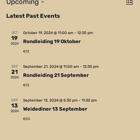
Ev
Upcoming
Vie
List
Vi
Select
Nav
Latest Past Events
Na
date.
OCT
October 19, 2024 @ 11:00 am
-
12:30 pm
19
Rondleiding 19 Oktober
2024
€12
SEP
September 21, 2024 @ 11:00 am
-
12:30 pm
21
Rondleiding 21 September
2024
€12
SEP
September 13, 2024 @ 5:30 pm
-
11:30 pm
13
Weidediner 13 September
2024
€50